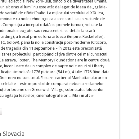
ul eclectic al New York-ului, dincolo de diversitatea umană,
i un alt oraș al lumii nu este atât de legat de ideea de „zgârie-
de variată de clădiri înalte. La mijlocului secolului al XIX-lea,
combinate cu noile tehnologii ca ascensorul sau structurile de
r. Competiția a început odată cu primele turnuri, ridicate la
adiționale neogotic sau renascentist, cu detalii la scară
ding), a trecut prin euforia artdeco (Empire, Rockefeller),
(WTC, Solow), până la noile construcții post-moderne (Citicorp,
i de tragedia din 11 septembrie – în 2012 este preconizată
lizarea proiectului participând câțiva dintre cei mai cunoscuți
 Calatrava, Foster. The Memory Foundations are în centru două
e, înconjurate de un complex de șapte noi turnuri și Liberty
icație simbolică: 1776 picioare (541 m), 4 iulie 1776 fiind data
rie-norii nu sunt totul. Fiecare cartier al Manhattanului are o
de celelalte – este imposibil de comparat nebunia reclamelor
țelor boeme din Greenwich Village, sobrietatea blocurilor
cu agitația teatrelor, cinematografelor ...
Mai mult »
 Slovacia