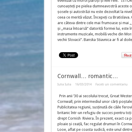
eventual cu moroi păroși și iele rele. ISTOR
cunoașteți pe pielea dumneavostră aceste ob
șosele și autostrăzi nu este dezvoltat la nivelu
ceea ce merită văzut. Începeți cu Bratislava
are câteva dintre cele mai frumoase și mai „gr
și „masa întoarsă“ datorită formei lui, este 
instrumente muzicale, mobilă veche din Morav
vechii Slovacii”. Banska Stiavnica ar fi al doil
Cornwall… romantic…
Iulia Iulia
16/03/2014
Faceti un comentariu
Prin anii ’30 ai secolului trecut, Great Wes
Cornwall, prin intermediul unor cărți poștale 
Publicitatea regiunii, susținută de căile ferov
britanic într-un refugiu de succes pentru toți t
drept Cornish Riviera. În prezent, exact ca pe
ploaie și ceață, fac regulat drumuri în Cornw
Looe, aflat pe coasta sudică, este unul dintr