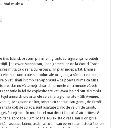
...
Mai mult »
 Ellis Island, precum primii emigranți, cu siguranță nu puteți
rtății. |n Lower Manhattan, lipsa gemenilor de la World Trade
 resimțită ca o rană dureroasă. |n plan îndepărtat, Empire
tre cele mai cunoscute simboluri ale orașului, a rămas cea mai
re o veți simți în timp ce vaporașul – ce poartă nume ca Miss
oare, dar nu vă temeți, chiar din primele cinci minute vă veți
 O senzație la fel de copleșitoare veți avea ieșind pur și simplu
rtejul uneia dintre arterele cele mai aglomerate – 5th Avenue,
venue). Magazine de lux, tonete cu ceasuri sau genți „de firmă“
la colț de stradă sunt asaltate zilnic de valuri de turiști,
. Puteți simți în modul cel mai direct faptul că aici trăiesc 8
olitană aproape 19 milioane. Nu există o rasă sau o originie
ă – asiatici, latino, arabi, africani sau evrei se amestecă într-un