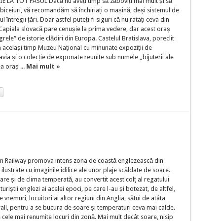
IE LA TOT PASUL Dacă nu aveți timp să zăboviți mai mult și să
iceiuri, vă recomandăm să închiriați o mașină, deși sistemul de
l întregii țări. Doar astfel puteți fi siguri că nu ratați ceva din
. Capiala slovacă pare cenușie la prima vedere, dar acest oraș
ele“ de istorie clădiri din Europa. Castelul Bratislava, poreclit
în același timp Muzeu Național cu minunate expoziții de
ia și o colecție de exponate reunite sub numele „bijuterii ale
ea oraș ...
Mai mult »
tern Railway promova intens zona de coastă englezească din
ilustrate cu imaginile idilice ale unor plaje scăldate de soare.
iare și de clima temperată, au convertit acest colț al regatului
uriștii englezi ai acelei epoci, pe care l-au și botezat, de altfel,
 vremuri, locuitori ai altor regiuni din Anglia, sătui de atâta
all, pentru a se bucura de soare și temperaturi ceva mai calde.
e cele mai renumite locuri din zonă. Mai mult decât soare, nisip