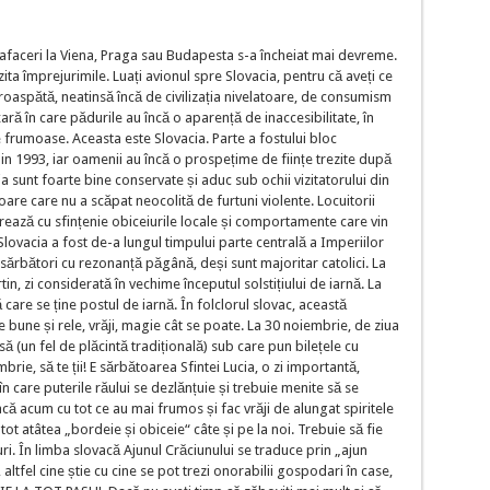
faceri la Viena, Praga sau Budapesta s-a încheiat mai devreme.
zita împrejurimile. Luați avionul spre Slovacia, pentru că aveți ce
roaspătă, neatinsă încă de civilizația nivelatoare, de consumism
 țară în care pădurile au încă o aparență de inaccesibilitate, în
e frumoase. Aceasta este Slovacia. Parte a fostului bloc
n 1993, iar oamenii au încă o prospețime de ființe trezite după
ia sunt foarte bine conservate și aduc sub ochii vizitatorului din
oare care nu a scăpat neocolită de furtuni violente. Locuitorii
strează cu sfințenie obiceiurile locale și comportamente care vin
lovacia a fost de-a lungul timpului parte centrală a Imperiilor
 sărbători cu rezonanță păgână, deși sunt majoritar catolici. La
n, zi considerată în vechime începutul solstițiului de iarnă. La
care se ține postul de iarnă. În folclorul slovac, această
 bune și rele, vrăji, magie cât se poate. La 30 noiembrie, de ziua
ă (un fel de plăcintă tradițională) sub care pun bilețele cu
rie, să te ții! E sărbătoarea Sfintei Lucia, o zi importantă,
în care puterile răului se dezlănțuie și trebuie menite să se
ă acum cu tot ce au mai frumos și fac vrăji de alungat spiritele
ot atâtea „bordeie și obiceie“ câte și pe la noi. Trebuie să fie
. În limba slovacă Ajunul Crăciunului se traduce prin „ajun
altfel cine știe cu cine se pot trezi onorabilii gospodari în case,