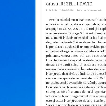
orasul REGELUI DAVID
Iulia Iulia
21/03/2014
Faceti un comentariu
Evrei, creștini și musulmani sosesc în tot ti
unui loc încărcat de istorie cu semnificații al 
are puțin peste 700 000 de locuitori și e capi
aparține omenirii întregi. Sub acest nume, ora
musulmană, încă din mileniul al III-lea înaint
de „pelerinaj turistic“. Aceasta mulțumită mo
la punct. Nu trebuie să fii un om evalvios pen
o mai mare bogăție culturală și istorică, adu
prietenos. Natura e stearpă, istoria e zbuciu
lumii. Ierusalimul e așezat pe dealurile lui I
de Marea Moartă, celebrul lac sărat al Vechi
manuscrisele esenienilor. În partea de răsări
înconjurată de trei văi adânci, care se unesc 
căror nume apare de nenumărate ori în Vechi
miraculoase și povești biblice. Când poporul
locuit de cananiți, avea deja câteva sute de ani
strategice. Abia în vremea domniei legendaru
aduce aici Chivotul Legământului. De atunci ș
este și astăzi înconjurat de ziduri și este îm
Șapte sunt porțile de intrare prin care se pătr