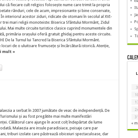
E
i că fiecare cult religios folosește nume care trimit la propria
It
 repetate rânduri, cele de acum, impresionante și bine conservate,
J
În interiorul acestor ziduri, ridicate de otomani în secolul al XVI-
Po
lor trei mari religii monoteiste: Biserica Sfântului Mormânt, Zidul
ui. Mai multe circuite turistice clasice cuprind monumentele din
S
tă, primăria orașului oferă gratuit ghidaj pentru aceste circuite.
Ti
e la Turnul lui Tancred la Biserica Sfântului Mormânt.
 locuri de o uluitoare frumusețe și încărcătură istorică. Atenție,
i mult »
Cale
L
3
1
1
2
Malaezia a serbat în 2007 jumătate de veac de independență. De
Turismului și au fost pregătite mai multe manifestări
3
ei. Călătorul care ajunge în acest colț îndepărtat de lume
« m
odată. Malaezia are insule paradisiace, peisaje care par
i, triburi izolate care păstrează obiceiuri spectaculoase, dar