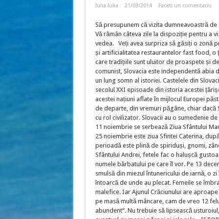
Iulia Iulia
21/03/2014
Faceti un comentariu
Să presupunem că vizita dumneavoastră de a
Vă rămân câteva zile la dispoziție pentru a vi
vedea. Veți avea surpriza să găsiți o zonă p
și artificialitatea restaurantelor fast food, o
care tradițiile sunt uluitor de proaspete și d
comunist, Slovacia este independentă abia di
un lung somn al istoriei. Castelele din Slovac
secolul XXI episoade din istoria acestei țăriș
acestei națiuni aflate în mijlocul Europei pă
de departe, din vremuri păgâne, chiar dacă S
cu rol civilizator. Slovacii au o sumedenie de
11 noiembrie se serbează Ziua Sfântului Marti
25 noiembrie este ziua Sfintei Caterina, după 
perioadă este plină de spiriduși, gnomi, zâne
Sfântului Andrei, fetele fac o halușcă gustoas
numele bărbatului pe care îl vor. Pe 13 decemb
smulsă din miezul întunericului de iarnă, o zi 
întoarcă de unde au plecat. Femeile se îmbrac
malefice. Iar Ajunul Crăciunului are aproape t
pe masă multă mâncare, cam de vreo 12 feluri
abundent“. Nu trebuie să lipsească usturoiul, 