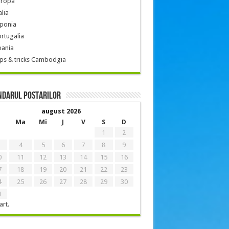
uropa
alia
aponia
rtugalia
pania
ps & tricks Cambodgia
ndarul postarilor
august 2026
Ma
Mi
J
V
S
D
1
2
4
5
6
7
8
9
0
11
12
13
14
15
16
7
18
19
20
21
22
23
4
25
26
27
28
29
30
1
art.