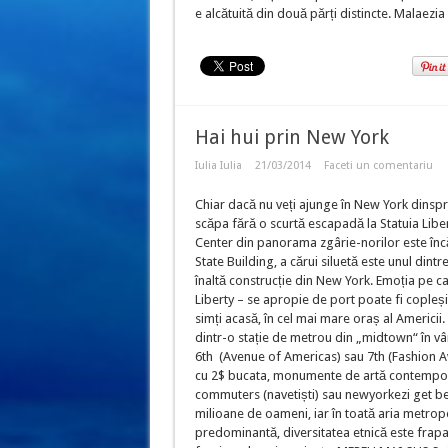
e alcătuită din două părți distincte. Malaezia 
Hai hui prin New York
Iulia Iulia
21/03/2014
Faceti un comentariu
Chiar dacă nu veți ajunge în New York dinspre
scăpa fără o scurtă escapadă la Statuia Libe
Center din panorama zgârie-norilor este încă
State Building, a cărui siluetă este unul din
înaltă construcție din New York. Emoția pe ca
Liberty – se apropie de port poate fi copleșit
simți acasă, în cel mai mare oraș al Americii.
dintr-o stație de metrou din „midtown“ în vâ
6th (Avenue of Americas) sau 7th (Fashion A
cu 2$ bucata, monumente de artă contemporană 
commuters (navetiști) sau newyorkezi get beget
milioane de oameni, iar în toată aria metrop
predominantă, diversitatea etnică este frapant