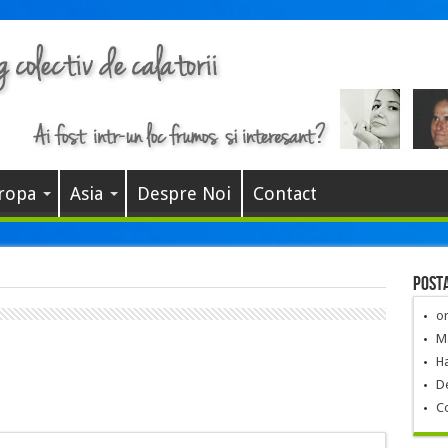
ropa
Asia
Despre Noi
Contact
Posta
o
Ma
Ha
De
C