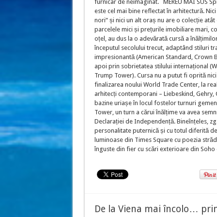
furnicar de neimaginat. MEREU MAI SUS Spirit
este cel mai bine reflectat în arhitectură. Nic
nori“ și nici un alt oraș nu are o colecție atât 
parcelele mici și prețurile imobiliare mari, 
oțel, au dus la o adevărată cursă a înălțimilo
începutul secolului trecut, adaptând stiluri tr
impresionantă (American Standard, Crown Buil
apoi prin sobrietatea stilului internațional 
Trump Tower). Cursa nu a putut fi oprită nic
finalizarea noului World Trade Center, la rea
arhitecți contemporani – Liebeskind, Gehry,
bazine uriașe în locul fostelor turnuri gemen
Tower, un turn a cărui înălțime va avea semnif
Declarației de Independență. Bineînțeles, zgâ
personalitate puternică și cu totul diferită 
luminoase din Times Square cu poezia strădu
înguste din fier cu scări exterioare din Soho 
De la Viena mai încolo… prin