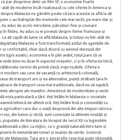
e ce par desprinse dintr-un film SF, o economie foarte
tr-atât de moderne încât rivalizează cu cele oferite în America și
ri despre Malaezia ne gândim poate că țara aceasta se află la alt
peni s-au îndreptat din vremurile cele mai vechi, pe mare dar și
. Au adus de acolo mirodenii, pânzeturi fine și covoare
și în fildeș. Au adus cu ei povești despre femei frumoase și
La alt capăt de lume se află Malaezia, și totuși nu într-atât de
ndepărtata Malaezie a fost transformată astăzi de agențiile de
or și confortabil, chiar dacă zborul cu avionul durează din
 tigrii asiatici, economia e în plin avânt, totul pare să se
se vede bine nu doar în aspectul orașelor, ci și în oferta turistică,
 călătorului servicii de primă clasă, ireproșabile. Oferta e
pect modern sau case de vacanță cu arhitectură colonială,
eaua de transport are și ea alternative, puteți străbate țara în
jloace de transport ceva mai tradiționale, dacă nu vă supără
ntele abrupte ale munților. Amestecul de modernitate și vechi
 nota particulară a țării. Veți întâlni în Malaezia o societate
seamnă tehnică de ultimă oră. Veți întâlni însă și comunități cu
e agricultori care duc o viață desprinsă din alte timpuri istorice.
i noi, din beton și sticlă, sunt conectate la ultimele noutăți și
ce, populate de literatura de început de secol XX cu legendele
dițională a țării. La mijloc, ca o graniță naturală între lumi și
apiserie în nenumărate tonuri și nuanțe de verde. Scotociți
iate ale Malaeziei. Țara are o geografie ceva mai puțin obișnuită,