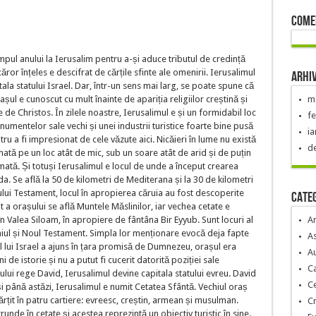
Come
mpul anului la Ierusalim pentru a-și aduce tributul de credință
căror înțeles e descifrat de cărțile sfinte ale omenirii. Ierusalimul
Arhi
tala statului Israel. Dar, într-un sens mai larg, se poate spune că
șul e cunoscut cu mult înainte de apariția religiilor creștină și
ma
e de Christos. În zilele noastre, Ierusalimul e și un formidabil loc
fe
numentelor sale vechi și unei industrii turistice foarte bine pusă
ia
tru a fi impresionat de cele văzute aici. Nicăieri în lume nu există
d
nată pe un loc atât de mic, sub un soare atât de arid și de puțin
mată. Și totuși Ierusalimul e locul de unde a început crearea
uda. Se află la 50 de kilometri de Mediterana și la 30 de kilometri
ului Testament, locul în apropierea căruia au fost descoperite
Categ
t a orașului se află Muntele Măslinilor, iar vechea cetate e
în Valea Siloam, în apropiere de fântâna Bir Eyyub. Sunt locuri al
A
ul și Noul Testament. Simpla lor menționare evocă deja fapte
As
 lui Israel a ajuns în țara promisă de Dumnezeu, orașul era
Au
 de istorie și nu a putut fi cucerit datorită poziției sale
C
lui rege David, Ierusalimul devine capitala statului evreu. David
C
i până astăzi, Ierusalimul e numit Cetatea Sfântă. Vechiul oraș
părțit în patru cartiere: evreesc, creștin, armean și musulman.
Cr
unde în cetate și acestea reprezintă un obiectiv turistic în sine.