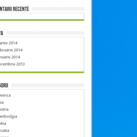
ntarii recente
va
rtie 2014
bruarie 2014
nuarie 2014
ecembrie 2013
orii
merica
ia
stria
ambodgia
ehia
oatia