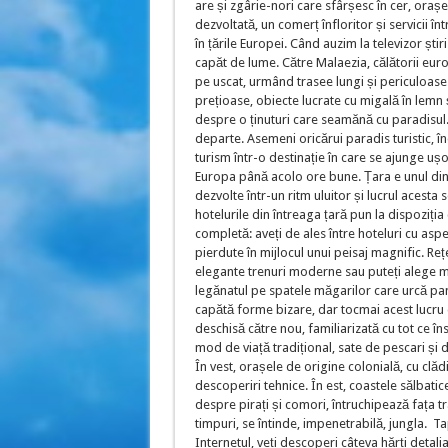
are și zgârie-nori care sfârșesc în cer, oraș
dezvoltată, un comerț înfloritor și servicii în
în țările Europei. Când auzim la televizor ști
capăt de lume. Către Malaezia, călătorii euro
pe uscat, urmând trasee lungi și periculoase
prețioase, obiecte lucrate cu migală în lemn 
despre o ținuturi care seamănă cu paradisul. 
departe. Asemeni oricărui paradis turistic, î
turism într-o destinație în care se ajunge uș
Europa până acolo ore bune. Țara e unul dintre
dezvolte într-un ritm uluitor și lucrul acesta 
hotelurile din întreaga țară pun la dispoziția
completă: aveți de ales între hoteluri cu as
pierdute în mijlocul unui peisaj magnific. Reț
elegante trenuri moderne sau puteți alege mi
legănatul pe spatele măgarilor care urcă pa
capătă forme bizare, dar tocmai acest lucru dă
deschisă către nou, familiarizată cu tot ce în
mod de viață tradițional, sate de pescari și d
În vest, orașele de origine colonială, cu clădir
descoperiri tehnice. În est, coastele sălbati
despre pirați și comori, întruchipează fața tra
timpuri, se întinde, impenetrabilă, jungla. T
Internetul, veți descoperi câteva hărți detal