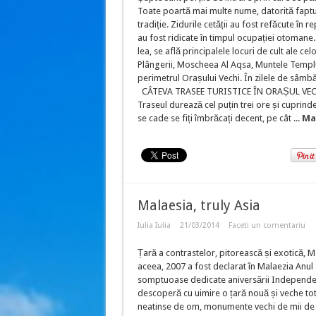
Toate poartă mai multe nume, datorită faptulu
tradiție. Zidurile cetății au fost refăcute în
au fost ridicate în timpul ocupației otomane. 
lea, se află principalele locuri de cult ale ce
Plângerii, Moscheea Al Aqsa, Muntele Templul
perimetrul Orașului Vechi. În zilele de sâmbă
CÂTEVA TRASEE TURISTICE ÎN ORAȘUL VECHI D
Traseul durează cel puțin trei ore și cuprinde
se cade se fiți îmbrăcați decent, pe cât ...
Ma
Malaesia, truly Asia
Iulia Iulia
21/03/2014
Faceti un comentariu
Țară a contrastelor, pitorească și exotică, 
aceea, 2007 a fost declarat în Malaezia Anul 
somptuoase dedicate aniversării Independenț
descoperă cu uimire o țară nouă și veche tot
neatinse de om, monumente vechi de mii de an