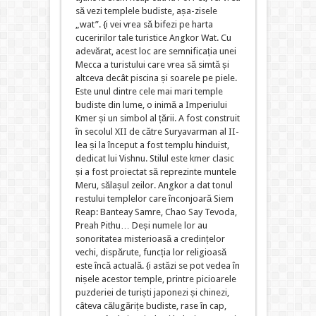
să vezi templele budiste, așa-zisele
„wat”. {i vei vrea să bifezi pe harta
cuceririlor tale turistice Angkor Wat. Cu
adevărat, acest loc are semnificația unei
Mecca a turistului care vrea să simtă și
altceva decât piscina și soarele pe piele.
Este unul dintre cele mai mari temple
budiste din lume, o inimă a Imperiului
Kmer și un simbol al țării. A fost construit
în secolul XII de către Suryavarman al II-
lea și la început a fost templu hinduist,
dedicat lui Vishnu. Stilul este kmer clasic
și a fost proiectat să reprezinte muntele
Meru, sălașul zeilor. Angkor a dat tonul
restului templelor care înconjoară Siem
Reap: Banteay Samre, Chao Say Tevoda,
Preah Pithu… Deși numele lor au
sonoritatea misterioasă a credințelor
vechi, dispărute, funcția lor religioasă
este încă actuală. {i astăzi se pot vedea în
nișele acestor temple, printre picioarele
puzderiei de turiști japonezi și chinezi,
câteva călugărițe budiste, rase în cap,