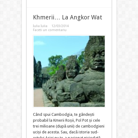
Khmerii… La Angkor Wat
Iulia Iulia
12/03/2014
Faceti un comentariu
Când spui Cambodgia, te gândești
probabil la Kmerii Roșii, Pol Pot și cele
trei milioane (după unii) de cambodgieni
uciși de acesta. Sau, dacă istoria sud-
estului Asiei nu te-a pasionat niciodată,