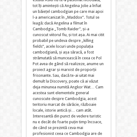
tot îți amintești că Angelina Jolie a înfiat
un băiețel cambodgian pe care mai apoi
l-a americanizat în „Maddox”. Totul se
leagă: dacă Angelina a filmat în
Cambodgia „Tomb Raider”, și-a
cunoscut viitorul fiu, și tot așa. Ai mai citit
probabil pe undeva despre „killing
fields”, acele locuri unde populația
cambodgiană, și așa săracă, a fost
strămutată să muncească în ceea ce Pol
Pot avea de gând să realizeze, anume un
proiect agrar și marxist de proporții
frisonante. Sau, dacă te-ai uitat mai
demult la Discovery, poate că ai văzut
deja minunea numită Angkor Wat… Cam
acestea sunt elementele general
cunoscute despre Cambodgia, acest
teritoriu marcat de sărăcie, războaie
locale, istorie antică și… cam atât.
Interesantă din punct de vedere turistic
nu e decât de foarte puțin timp încoace,
de când se prezintă ceva mai
profesionist ceea ce Cambodgia are de