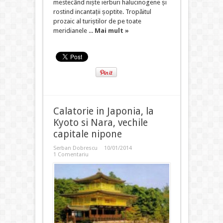
mestecând niște ierburi halucinogene și
rostind incantații șoptite. Tropăitul
prozaic al turiștilor de pe toate
meridianele ...
Mai mult »
Calatorie in Japonia, la
Kyoto si Nara, vechile
capitale nipone
Serban Dobrescu
10/01/2014
1 Comentariu