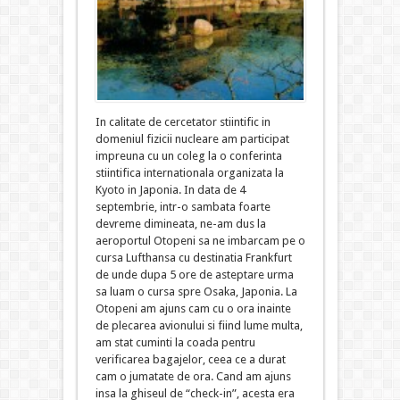
In calitate de cercetator stiintific in
domeniul fizicii nucleare am participat
impreuna cu un coleg la o conferinta
stiintifica internationala organizata la
Kyoto in Japonia. In data de 4
septembrie, intr-o sambata foarte
devreme dimineata, ne-am dus la
aeroportul Otopeni sa ne imbarcam pe o
cursa Lufthansa cu destinatia Frankfurt
de unde dupa 5 ore de asteptare urma
sa luam o cursa spre Osaka, Japonia. La
Otopeni am ajuns cam cu o ora inainte
de plecarea avionului si fiind lume multa,
am stat cuminti la coada pentru
verificarea bagajelor, ceea ce a durat
cam o jumatate de ora. Cand am ajuns
insa la ghiseul de “check-in”, acesta era