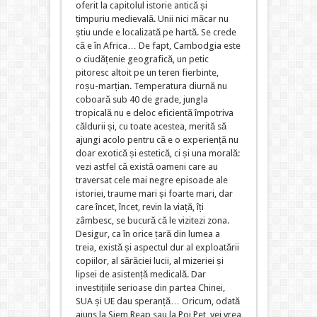
oferit la capitolul istorie antică și
timpuriu medievală. Unii nici măcar nu
știu unde e localizată pe hartă. Se crede
că e în Africa… De fapt, Cambodgia este
o ciudățenie geografică, un petic
pitoresc altoit pe un teren fierbinte,
roșu-marțian. Temperatura diurnă nu
coboară sub 40 de grade, jungla
tropicală nu e deloc eficientă împotriva
căldurii și, cu toate acestea, merită să
ajungi acolo pentru că e o experiență nu
doar exotică și estetică, ci și una morală:
vezi astfel că există oameni care au
traversat cele mai negre episoade ale
istoriei, traume mari și foarte mari, dar
care încet, încet, revin la viață, îți
zâmbesc, se bucură că le vizitezi zona.
Desigur, ca în orice țară din lumea a
treia, există și aspectul dur al exploatării
copiilor, al sărăciei lucii, al mizeriei și
lipsei de asistență medicală. Dar
investițiile serioase din partea Chinei,
SUA și UE dau speranță… Oricum, odată
ajuns la Siem Reap sau la Poi Pet, vei vrea