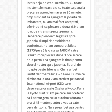
inchis deja de vreo 10 minute. Cu toate
insistentele noastre si cu toate ca pana la
plecarea avionului mai erau 30 minute,
timp suficient sa ajungem la poarta de
imbarcare, nu am mai fost acceptati,
oferindu-ni-se plecare a doua zi. Ne-am
lovit de intransingenta germana.
Deoarece pierdeam legatura spre
Japonia si implicit deschiderea
conferintei, ne-am cumparat bilete
($375/pers.) la o cursa TAROM catre
Frankfurt cu plecare dupa 3 ore si care
ne-a permis sa ajungem la timp pentru
zborul nostru spre Japonia. Zborul de
noapte peste Siberia si China a fost
linistit dar foarte lung – 14 ore. Duminica
dimineata la ora 7 am aterizat pe Kansai
International Airport (KIX) care
deserveste orasele Osaka si Kyoto. Pana
la Kyoto sunt 90 km pe care am preferat
sa-i parcurgem cu un autobuz (durata o
ora si 45 munte) pentru a vedea cate
ceva din zona. Nu a prea fost asa pentru