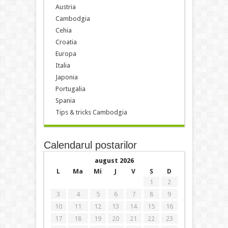
Austria
Cambodgia
Cehia
Croatia
Europa
Italia
Japonia
Portugalia
Spania
Tips & tricks Cambodgia
Calendarul postarilor
august 2026
L
Ma
Mi
J
V
S
D
1
2
3
4
5
6
7
8
9
10
11
12
13
14
15
16
17
18
19
20
21
22
23