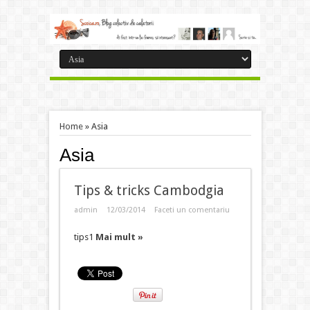
Home
»
Asia
Asia
Tips & tricks Cambodgia
admin
12/03/2014
Faceti un comentariu
tips1
Mai mult »