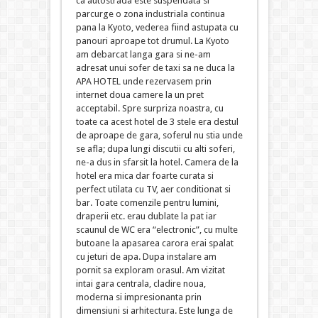
ca autostrada este suspendata si
parcurge o zona industriala continua
pana la Kyoto, vederea fiind astupata cu
panouri aproape tot drumul. La Kyoto
am debarcat langa gara si ne-am
adresat unui sofer de taxi sa ne duca la
APA HOTEL unde rezervasem prin
internet doua camere la un pret
acceptabil. Spre surpriza noastra, cu
toate ca acest hotel de 3 stele era destul
de aproape de gara, soferul nu stia unde
se afla; dupa lungi discutii cu alti soferi,
ne-a dus in sfarsit la hotel. Camera de la
hotel era mica dar foarte curata si
perfect utilata cu TV, aer conditionat si
bar. Toate comenzile pentru lumini,
draperii etc. erau dublate la pat iar
scaunul de WC era “electronic”, cu multe
butoane la apasarea carora erai spalat
cu jeturi de apa. Dupa instalare am
pornit sa exploram orasul. Am vizitat
intai gara centrala, cladire noua,
moderna si impresionanta prin
dimensiuni si arhitectura. Este lunga de