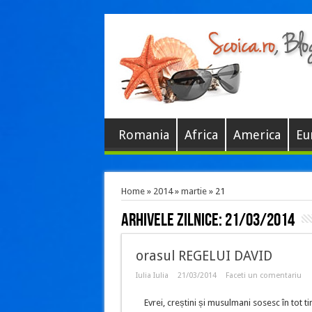
Romania
Africa
America
Eu
Home
»
2014
»
martie
»
21
Arhivele zilnice:
21/03/2014
orasul REGELUI DAVID
Iulia Iulia
21/03/2014
Faceti un comentariu
Evrei, creștini și musulmani sosesc în tot ti