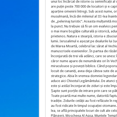
unui loc încărcat de istorie cu semnificații al 
are puțin peste 700 000 de locuitori și e capi
aparține omenirii întregi. Sub acest nume, ora
musulmană, încă din mileniul al III-lea înaint
de „pelerinaj turistic“. Aceasta mulțumită mo
la punct. Nu trebuie să fii un om evalvios pen
o mai mare bogăție culturală și istorică, adu
prietenos. Natura e stearpă, istoria e zbuciu
lumii. Ierusalimul e așezat pe dealurile lui I
de Marea Moartă, celebrul lac sărat al Vechi
manuscrisele esenienilor. În partea de răsări
înconjurată de trei văi adânci, care se unesc 
căror nume apare de nenumărate ori în Vechi
miraculoase și povești biblice. Când poporul
locuit de cananiți, avea deja câteva sute de ani
strategice. Abia în vremea domniei legendaru
aduce aici Chivotul Legământului. De atunci ș
este și astăzi înconjurat de ziduri și este îm
Șapte sunt porțile de intrare prin care se pătr
Toate poartă mai multe nume, datorită faptulu
tradiție. Zidurile cetății au fost refăcute în
au fost ridicate în timpul ocupației otomane. 
lea, se află principalele locuri de cult ale ce
Plângerii, Moscheea Al Aqsa, Muntele Templul