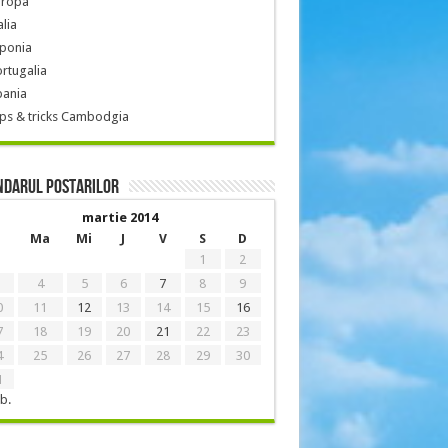
uropa
alia
aponia
rtugalia
pania
ps & tricks Cambodgia
ndarul postarilor
martie 2014
Ma
Mi
J
V
S
D
1
2
4
5
6
7
8
9
0
11
12
13
14
15
16
7
18
19
20
21
22
23
4
25
26
27
28
29
30
1
b.