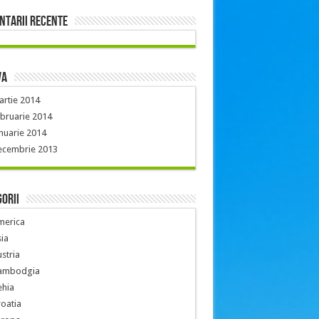
ntarii recente
va
rtie 2014
bruarie 2014
nuarie 2014
ecembrie 2013
orii
merica
ia
stria
ambodgia
ehia
oatia