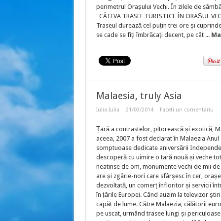
perimetrul Orașului Vechi. În zilele de sâmbă
CÂTEVA TRASEE TURISTICE ÎN ORAȘUL VECHI D
Traseul durează cel puțin trei ore și cuprinde
se cade se fiți îmbrăcați decent, pe cât ...
Ma
Malaesia, truly Asia
Iulia Iulia
21/03/2014
Faceti un comentariu
Țară a contrastelor, pitorească și exotică, 
aceea, 2007 a fost declarat în Malaezia Anul 
somptuoase dedicate aniversării Independenț
descoperă cu uimire o țară nouă și veche tot
neatinse de om, monumente vechi de mii de an
are și zgârie-nori care sfârșesc în cer, oraș
dezvoltată, un comerț înfloritor și servicii în
în țările Europei. Când auzim la televizor ști
capăt de lume. Către Malaezia, călătorii euro
pe uscat, urmând trasee lungi și periculoase