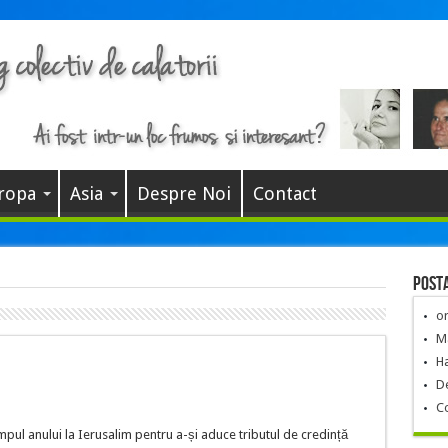
ropa
Asia
Despre Noi
Contact
Posta
o
Ma
Ha
De
C
mpul anului la Ierusalim pentru a-și aduce tributul de credință