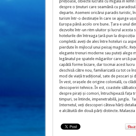
prețioase, obiecte lucrate cu migală în lemn 
despre o ținuturi care seamănă cu paradisul. 
departe. Asemeni oricărui paradis turistic, î
turism într-o destinație în care se ajunge uș
Europa până acolo ore bune. Țara e unul dintre
dezvolte într-un ritm uluitor și lucrul acesta 
hotelurile din întreaga țară pun la dispoziția
completă: aveți de ales între hoteluri cu as
pierdute în mijlocul unui peisaj magnific. Reț
elegante trenuri moderne sau puteți alege mi
legănatul pe spatele măgarilor care urcă pa
capătă forme bizare, dar tocmai acest lucru dă
deschisă către nou, familiarizată cu tot ce în
mod de viață tradițional, sate de pescari și d
În vest, orașele de origine colonială, cu clădir
descoperiri tehnice. În est, coastele sălbati
despre pirați și comori, întruchipează fața tra
timpuri, se întinde, impenetrabilă, jungla. T
Internetul, veți descoperi câteva hărți detal
e alcătuită din două părți distincte. Malaezia 