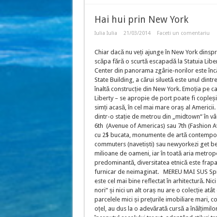
Hai hui prin New York
Iulia Iulia
21/03/2014
Faceti un comentariu
Chiar dacă nu veți ajunge în New York dinspre
scăpa fără o scurtă escapadă la Statuia Libe
Center din panorama zgârie-norilor este încă
State Building, a cărui siluetă este unul din
înaltă construcție din New York. Emoția pe ca
Liberty – se apropie de port poate fi copleșit
simți acasă, în cel mai mare oraș al Americii.
dintr-o stație de metrou din „midtown“ în vâ
6th (Avenue of Americas) sau 7th (Fashion A
cu 2$ bucata, monumente de artă contemporană 
commuters (navetiști) sau newyorkezi get beget
milioane de oameni, iar în toată aria metrop
predominantă, diversitatea etnică este frapant
furnicar de neimaginat. MEREU MAI SUS Spirit
este cel mai bine reflectat în arhitectură. Nic
nori“ și nici un alt oraș nu are o colecție atât 
parcelele mici și prețurile imobiliare mari, 
oțel, au dus la o adevărată cursă a înălțimilo