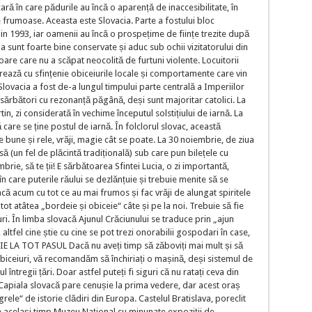
 țară în care pădurile au încă o aparență de inaccesibilitate, în
e frumoase. Aceasta este Slovacia. Parte a fostului bloc
n 1993, iar oamenii au încă o prospețime de ființe trezite după
ia sunt foarte bine conservate și aduc sub ochii vizitatorului din
oare care nu a scăpat neocolită de furtuni violente. Locuitorii
strează cu sfințenie obiceiurile locale și comportamente care vin
lovacia a fost de-a lungul timpului parte centrală a Imperiilor
 sărbători cu rezonanță păgână, deși sunt majoritar catolici. La
n, zi considerată în vechime începutul solstițiului de iarnă. La
care se ține postul de iarnă. În folclorul slovac, această
 bune și rele, vrăji, magie cât se poate. La 30 noiembrie, de ziua
ă (un fel de plăcintă tradițională) sub care pun bilețele cu
rie, să te ții! E sărbătoarea Sfintei Lucia, o zi importantă,
în care puterile răului se dezlănțuie și trebuie menite să se
ă acum cu tot ce au mai frumos și fac vrăji de alungat spiritele
ot atâtea „bordeie și obiceie“ câte și pe la noi. Trebuie să fie
. În limba slovacă Ajunul Crăciunului se traduce prin „ajun
altfel cine știe cu cine se pot trezi onorabilii gospodari în case,
IE LA TOT PASUL Dacă nu aveți timp să zăboviți mai mult și să
iceiuri, vă recomandăm să închiriați o mașină, deși sistemul de
l întregii țări. Doar astfel puteți fi siguri că nu ratați ceva din
. Capiala slovacă pare cenușie la prima vedere, dar acest oraș
ele“ de istorie clădiri din Europa. Castelul Bratislava, poreclit
în același timp Muzeu Național cu minunate expoziții de