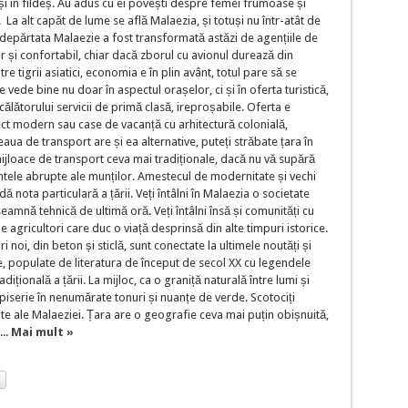
și în fildeș. Au adus cu ei povești despre femei frumoase și
La alt capăt de lume se află Malaezia, și totuși nu într-atât de
ndepărtata Malaezie a fost transformată astăzi de agențiile de
or și confortabil, chiar dacă zborul cu avionul durează din
 tigrii asiatici, economia e în plin avânt, totul pare să se
se vede bine nu doar în aspectul orașelor, ci și în oferta turistică,
 călătorului servicii de primă clasă, ireproșabile. Oferta e
pect modern sau case de vacanță cu arhitectură colonială,
eaua de transport are și ea alternative, puteți străbate țara în
jloace de transport ceva mai tradiționale, dacă nu vă supără
ntele abrupte ale munților. Amestecul de modernitate și vechi
 nota particulară a țării. Veți întâlni în Malaezia o societate
seamnă tehnică de ultimă oră. Veți întâlni însă și comunități cu
e agricultori care duc o viață desprinsă din alte timpuri istorice.
i noi, din beton și sticlă, sunt conectate la ultimele noutăți și
ce, populate de literatura de început de secol XX cu legendele
dițională a țării. La mijloc, ca o graniță naturală între lumi și
apiserie în nenumărate tonuri și nuanțe de verde. Scotociți
iate ale Malaeziei. Țara are o geografie ceva mai puțin obișnuită,
...
Mai mult »