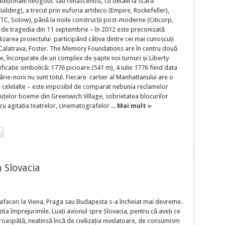
adiționale neogotic sau renascentist, cu detalii la scară
ding), a trecut prin euforia artdeco (Empire, Rockefeller),
(WTC, Solow), până la noile construcții post-moderne (Citicorp,
i de tragedia din 11 septembrie – în 2012 este preconizată
lizarea proiectului participând câțiva dintre cei mai cunoscuți
 Calatrava, Foster. The Memory Foundations are în centru două
e, înconjurate de un complex de șapte noi turnuri și Liberty
icație simbolică: 1776 picioare (541 m), 4 iulie 1776 fiind data
rie-norii nu sunt totul. Fiecare cartier al Manhattanului are o
de celelalte – este imposibil de comparat nebunia reclamelor
țelor boeme din Greenwich Village, sobrietatea blocurilor
cu agitația teatrelor, cinematografelor ...
Mai mult »
 Slovacia
faceri la Viena, Praga sau Budapesta s-a încheiat mai devreme.
zita împrejurimile. Luați avionul spre Slovacia, pentru că aveți ce
roaspătă, neatinsă încă de civilizația nivelatoare, de consumism