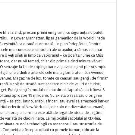
 Ellis Island, precum primii emigranți, cu siguranță nu puteți
rtății. |n Lower Manhattan, lipsa gemenilor de la World Trade
 resimțită ca o rană dureroasă. |n plan îndepărtat, Empire
tre cele mai cunoscute simboluri ale orașului, a rămas cea mai
re o veți simți în timp ce vaporașul – ce poartă nume ca Miss
oare, dar nu vă temeți, chiar din primele cinci minute vă veți
 O senzație la fel de copleșitoare veți avea ieșind pur și simplu
rtejul uneia dintre arterele cele mai aglomerate – 5th Avenue,
venue). Magazine de lux, tonete cu ceasuri sau genți „de firmă“
la colț de stradă sunt asaltate zilnic de valuri de turiști,
. Puteți simți în modul cel mai direct faptul că aici trăiesc 8
olitană aproape 19 milioane. Nu există o rasă sau o originie
ă – asiatici, latino, arabi, africani sau evrei se amestecă într-un
ul eclectic al New York-ului, dincolo de diversitatea umană,
i un alt oraș al lumii nu este atât de legat de ideea de „zgârie-
de variată de clădiri înalte. La mijlocului secolului al XIX-lea,
combinate cu noile tehnologii ca ascensorul sau structurile de
r. Competiția a început odată cu primele turnuri, ridicate la