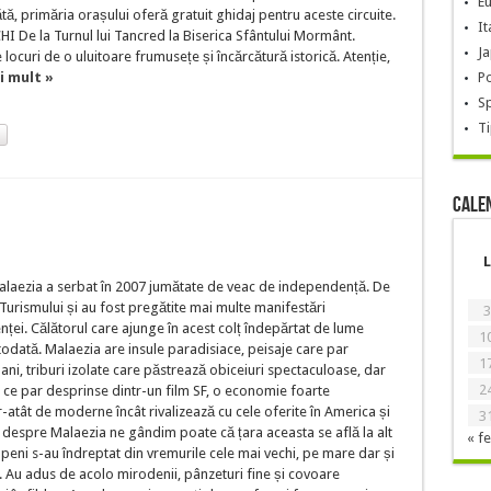
E
tă, primăria orașului oferă gratuit ghidaj pentru aceste circuite.
It
e la Turnul lui Tancred la Biserica Sfântului Mormânt.
J
 locuri de o uluitoare frumusețe și încărcătură istorică. Atenție,
i mult »
Po
S
Ti
Cale
L
Malaezia a serbat în 2007 jumătate de veac de independență. De
Turismului și au fost pregătite mai multe manifestări
3
ei. Călătorul care ajunge în acest colț îndepărtat de lume
1
odată. Malaezia are insule paradisiace, peisaje care par
1
i, triburi izolate care păstrează obiceiuri spectaculoase, dar
2
e ce par desprinse dintr-un film SF, o economie foarte
tr-atât de moderne încât rivalizează cu cele oferite în America și
3
ri despre Malaezia ne gândim poate că țara aceasta se află la alt
« fe
peni s-au îndreptat din vremurile cele mai vechi, pe mare dar și
. Au adus de acolo mirodenii, pânzeturi fine și covoare