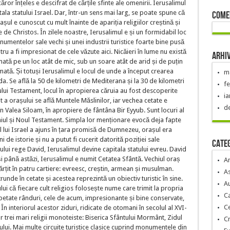
căror înțeles e descifrat de cărțile sfinte ale omenirii. Ierusalimul
tala statului Israel. Dar, într-un sens mai larg, se poate spune că
Come
șul e cunoscut cu mult înainte de apariția religiilor creștină și
e de Christos. În zilele noastre, Ierusalimul e și un formidabil loc
numentelor sale vechi și unei industrii turistice foarte bine pusă
tru a fi impresionat de cele văzute aici. Nicăieri în lume nu există
Arhi
nată pe un loc atât de mic, sub un soare atât de arid și de puțin
mată. Și totuși Ierusalimul e locul de unde a început crearea
ma
uda. Se află la 50 de kilometri de Mediterana și la 30 de kilometri
fe
ului Testament, locul în apropierea căruia au fost descoperite
ia
t a orașului se află Muntele Măslinilor, iar vechea cetate e
d
în Valea Siloam, în apropiere de fântâna Bir Eyyub. Sunt locuri al
ul și Noul Testament. Simpla lor menționare evocă deja fapte
 lui Israel a ajuns în țara promisă de Dumnezeu, orașul era
 de istorie și nu a putut fi cucerit datorită poziției sale
Categ
lui rege David, Ierusalimul devine capitala statului evreu. David
i până astăzi, Ierusalimul e numit Cetatea Sfântă. Vechiul oraș
A
părțit în patru cartiere: evreesc, creștin, armean și musulman.
As
unde în cetate și acestea reprezintă un obiectiv turistic în sine.
Au
i că fiecare cult religios folosește nume care trimit la propria
C
 repetate rânduri, cele de acum, impresionante și bine conservate,
C
În interiorul acestor ziduri, ridicate de otomani în secolul al XVI-
lor trei mari religii monoteiste: Biserica Sfântului Mormânt, Zidul
Cr
ui. Mai multe circuite turistice clasice cuprind monumentele din