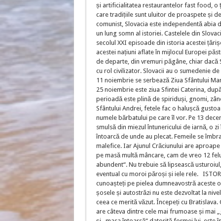
și artificialitatea restaurantelor fast food, o
care tradițiile sunt uluitor de proaspete și d
comunist, Slovacia este independentă abia di
un lung somn al istoriei. Castelele din Slovac
secolul XXI episoade din istoria acestei țăriș
acestei națiuni aflate în mijlocul Europei pă
de departe, din vremuri păgâne, chiar dacă S
cu rol civilizator. Slovacii au o sumedenie de
11 noiembrie se serbează Ziua Sfântului Marti
25 noiembrie este ziua Sfintei Caterina, după 
perioadă este plină de spiriduși, gnomi, zâne
Sfântului Andrei, fetele fac o halușcă gustoas
numele bărbatului pe care îl vor. Pe 13 decemb
smulsă din miezul întunericului de iarnă, o zi 
întoarcă de unde au plecat. Femeile se îmbrac
malefice. Iar Ajunul Crăciunului are aproape t
pe masă multă mâncare, cam de vreo 12 feluri
abundent“. Nu trebuie să lipsească usturoiul, 
eventual cu moroi păroși și iele rele. ISTOR
cunoașteți pe pielea dumneavostră aceste ob
șosele și autostrăzi nu este dezvoltat la nivelu
ceea ce merită văzut. Începeți cu Bratislava
are câteva dintre cele mai frumoase și mai „gr
și „masa întoarsă“ datorită formei lui, este 