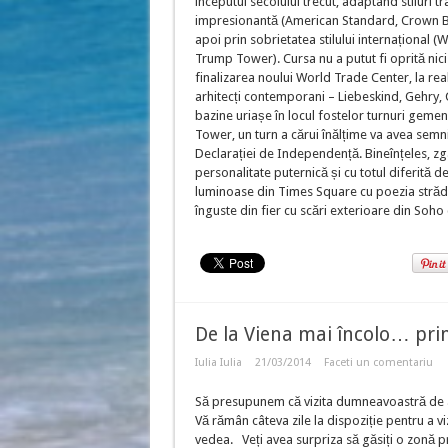
începutul secolului trecut, adaptând stiluri tr
impresionantă (American Standard, Crown Buil
apoi prin sobrietatea stilului internațional 
Trump Tower). Cursa nu a putut fi oprită nic
finalizarea noului World Trade Center, la rea
arhitecți contemporani – Liebeskind, Gehry,
bazine uriașe în locul fostelor turnuri gemen
Tower, un turn a cărui înălțime va avea semnif
Declarației de Independență. Bineînțeles, zgâ
personalitate puternică și cu totul diferită 
luminoase din Times Square cu poezia strădu
înguste din fier cu scări exterioare din Soho 
De la Viena mai încolo… prin
Iulia Iulia
21/03/2014
Faceti un comentariu
Să presupunem că vizita dumneavoastră de a
Vă rămân câteva zile la dispoziție pentru a vi
vedea. Veți avea surpriza să găsiți o zonă p