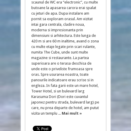
scaunul de WC era “electronic”, cu multe
butoane la apasarea carora erai spalat
cu jeturi de apa. Dupa instalare am
pornit sa exploram orasul. Am vizitat
intai gara centrala, cladire noua,
moderna si impresionanta prin
dimensiuni si arhitectura. Este lunga de
420 m si are 60 m inaltime, avand o zona
cu multe etaje legate prin scari rulante,
numita The Cube, unde sunt multe
magazine si restaurante. La partea
superioara are o terasa deschisa de
unde este o priveliste frumoasa spre
oras. Spre usurarea noastra, toate
panourile indicatoare erau scrise si in
engleza. In fata garii este un mare hotel,
Tower Hotel, si un bulevard larg
Karasuma Dori (Dori este cuvantul
japonez pentru strada, bulevard larg) pe
care, nu prea departe de hotel, am putut
vizita un templu ...
Mai mult »