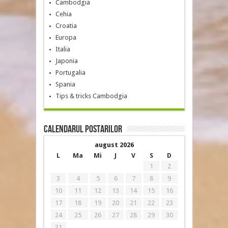
Cambodgia
Cehia
Croatia
Europa
Italia
Japonia
Portugalia
Spania
Tips & tricks Cambodgia
Calendarul postarilor
august 2026
L
Ma
Mi
J
V
S
D
1
2
3
4
5
6
7
8
9
10
11
12
13
14
15
16
17
18
19
20
21
22
23
24
25
26
27
28
29
30
31