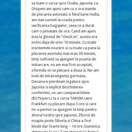
sa luam o cursa spre Osaka, Japonia. La
Otopeni am ajuns cam cu o ora inainte
de plecarea avionului si fiind lume multa,
am stat cuminti la coada pentru
verificarea bagajelor, ceea ce a durat
cam o jumatate de ora. Cand am ajuns
insa la ghiseul de “check-in”, acesta era
inchis deja de vreo 10 minute. Cu toate
insistentele noastre si cu toate ca pana la
plecarea avionului mai erau 30 minute,
timp suficient sa ajungem la poarta de
imbarcare, nu am mai fost acceptati,
oferindu-ni-se plecare a doua zi. Ne-am
lovit de intransingenta germana.
Deoarece pierdeam legatura spre
Japonia si implicit deschiderea
conferintei, ne-am cumparat bilete
($375/pers.) la o cursa TAROM catre
Frankfurt cu plecare dupa 3 ore si care
ne-a permis sa ajungem la timp pentru
zborul nostru spre Japonia. Zborul de
noapte peste Siberia si China a fost
linistit dar foarte lung – 14 ore. Duminica
dimineata la ora 7 am aterizat pe Kansai