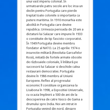
unui vast imperiu colonial. In
urmatoarele patru secole are loc insa un
declin pentru Portugalia care pierde
treptat toate coloniile si importanta ca
putere maritima. In 1910 monarhia este
abolită in Portugalia care devine
republica. Urmeaza perioada de 20 ani a
dictaturii lui Salazar care impune în 1933
o constitutie de tip fascisto-corporatist.
În 1949 Portugalia devine membru
fondator al NATO. La 25 aprilie 1974 o
insurectie militară (Revolutia Garoafelor
Rosii), initiată de fortele armate obosite
de războaiele coloniale, îi înlătură pe
succesorii lui Salazar si deschide calea
restaurarii democratiei. Portugalia
devine în 1986 membru al Uniunii
Europene. Reflex al progresului
economic îl constituie organizarea la
Lisabona în 1998, a Expozitiei Universale,
cu ocazia împlinirii a 500 de ani de la
descoperirea de catre Vasco de Gama a
drumului spre India. Noi am intrat in
Portugalia venind din nord, dinspre