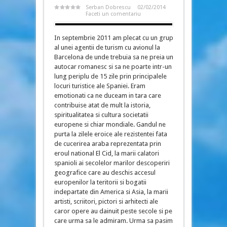
Serban Dobrescu
02/02/2014
Faceti un comentariu
In septembrie 2011 am plecat cu un grup
al unei agentii de turism cu avionul la
Barcelona de unde trebuia sa ne preia un
autocar romanesc si sa ne poarte intr-un
lung periplu de 15 zile prin principalele
locuri turistice ale Spaniei. Eram
emotionati ca ne duceam in tara care
contribuise atat de mult la istoria,
spiritualitatea si cultura societatii
europene si chiar mondiale. Gandul ne
purta la zilele eroice ale rezistentei fata
de cucerirea araba reprezentata prin
eroul national El Cid, la marii calatori
spanioli ai secolelor marilor descoperiri
geografice care au deschis accesul
europenilor la teritorii si bogatii
indepartate din America si Asia, la marii
artisti, scriitori, pictori si arhitecti ale
caror opere au dainuit peste secole si pe
care urma sa le admiram. Urma sa pasim