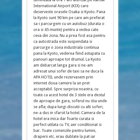
International Airport (KIX) care
deserveste orasele Osaka si Kyoto. Pana
la Kyoto sunt 90 km pe care am preferat
sa-i parcurgem cu un autobuz (durata o
ora si 45 munte) pentru a vedea cate
ceva din zona. Nu a prea fost asa pentru
ca autostrada este suspendata si
parcurge o zona industriala continua
pana la Kyoto, vederea fiind astupata cu
panouri aproape tot drumul. La Kyoto
am debarcat langa gara si ne-am
adresat unui sofer de taxi sa ne duca la
APA HOTEL unde rezervasem prin
internet doua camere la un pret
acceptabil. Spre surpriza noastra, cu
toate ca acest hotel de 3 stele era destul
de aproape de gara, soferul nu stia unde
se afla; dupa lungi discutii cu alti soferi,
ne-a dus in sfarsit la hotel. Camera de la
hotel era mica dar foarte curata si
perfect utilata cu TV, aer conditionat si
bar. Toate comenzile pentru lumini,
draperii etc. erau dublate la pat iar