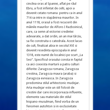
cincilea oras al Spaniei, aflat pe râul
Ebru, a fost infiintat de celti, apoi a
devenit cetate romana pentru ca in anul
714 sa intre in stapânirea maurilor. In
anul 1118, orasul a fost recucerit din
mâinile maurilor de Alfons I Razboinicul,
care, ca semn al victoriei credintei
adevarate, a dat ordin, un an mai târziu,
sa fie construita o catedrala. Acest lacas
de cult, finalizat abia in secolul XVI si
devenit resedinta episcopala in anul
1318, este numit de localnici pe scurt „La
Seo”. Specificul orasului consta in faptul
ca aici coexista marturii a patru culturi
diferite: Zaragoza romana, Zaragoza
crestina, Zaragoza maura (araba) si
Zaragoza evreiasca. In Zaragoza
predomina stilul arhitectonic mudejar.
Arta mudejar este un stil folosit de
crestini dar care incorporeaza influente,
elemente sau materiale din stilul
hispano-musulman, fiind vorba de un
fenomen autohton si in exclusivitate