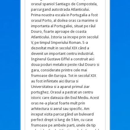
orasul spaniol Santiago de Compostela,
parcurgand autostrada Atlanticului.
Prima noastra escala in Portugalia a fost
orasul Porto, al doilea oras ca marime si
importanta al Portugaliei, situat pe râul
Douro, foarte aproape de coasta
Atlanticului. Istoria sa incepe prin secolul
V, pe timpul Imperiului Roman. S-a
dezvoltat mult in secolul XIX când a
devenit un important centru industrial.
Inginerul Gustave Eiffel a construit aici
doua poduri metalice peste râul Douro si
gara, considerate printre cele mai
frumoase din Europa. Tot in secolul XIX
au fost infiintate aici Bursa si
Universitatea si a aparut primul ziar
portughez. Orasul a pastrat un centru
istoric care dateaza din Evul Mediu. Acest
oras ne-a placut foarte mult prin
arhitectura si aerul sau specific. Am
inceput vizita parcurgând un bulevard
perfect drept si lung de 5 km, cu case
frumoase pe ambele parti, unele de tip