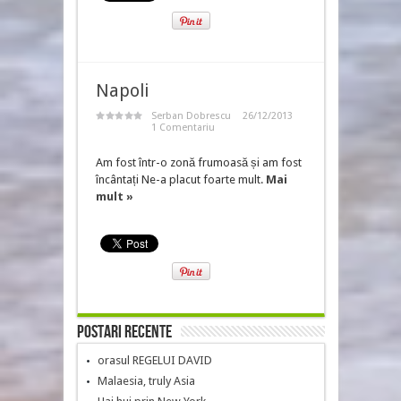
Napoli
Serban Dobrescu
26/12/2013
1 Comentariu
Am fost într-o zonă frumoasă și am fost
încântați Ne-a placut foarte mult.
Mai
mult »
Postari recente
orasul REGELUI DAVID
Malaesia, truly Asia