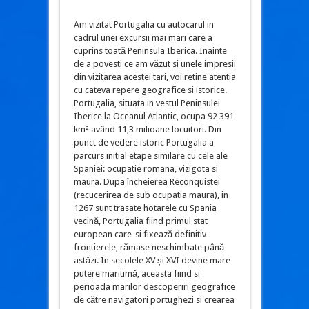
Am vizitat Portugalia cu autocarul in
cadrul unei excursii mai mari care a
cuprins toată Peninsula Iberica. Inainte
de a povesti ce am văzut si unele impresii
din vizitarea acestei tari, voi retine atentia
cu cateva repere geografice si istorice.
Portugalia, situata in vestul Peninsulei
Iberice la Oceanul Atlantic, ocupa 92 391
km² având 11,3 milioane locuitori. Din
punct de vedere istoric Portugalia a
parcurs initial etape similare cu cele ale
Spaniei: ocupatie romana, vizigota si
maura. Dupa încheierea Reconquistei
(recucerirea de sub ocupatia maura), in
1267 sunt trasate hotarele cu Spania
vecină, Portugalia fiind primul stat
european care-si fixează definitiv
frontierele, rămase neschimbate până
astăzi. In secolele XV și XVI devine mare
putere maritimă, aceasta fiind si
perioada marilor descoperiri geografice
de către navigatori portughezi si crearea