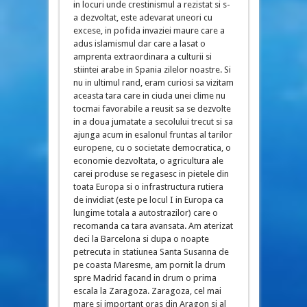
in locuri unde crestinismul a rezistat si s-
a dezvoltat, este adevarat uneori cu
excese, in pofida invaziei maure care a
adus islamismul dar care a lasat o
amprenta extraordinara a culturii si
stiintei arabe in Spania zilelor noastre. Si
nu in ultimul rand, eram curiosi sa vizitam
aceasta tara care in ciuda unei clime nu
tocmai favorabile a reusit sa se dezvolte
in a doua jumatate a secolului trecut si sa
ajunga acum in esalonul fruntas al tarilor
europene, cu o societate democratica, o
economie dezvoltata, o agricultura ale
carei produse se regasesc in pietele din
toata Europa si o infrastructura rutiera
de invidiat (este pe locul I in Europa ca
lungime totala a autostrazilor) care o
recomanda ca tara avansata. Am aterizat
deci la Barcelona si dupa o noapte
petrecuta in statiunea Santa Susanna de
pe coasta Maresme, am pornit la drum
spre Madrid facand in drum o prima
escala la Zaragoza. Zaragoza, cel mai
mare si important oras din Aragon si al