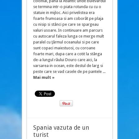
colonial, pâna la Atlantic unde bulevardul
se termina intr-o piata rotunda cu cu o
statuie in mijloc. Aici privelistea era
foarte frumoasa si am coborât pe plaja
cu nisip si stânci pe care se spargeau
valuri usoare. In continuare am parcurs
cu autocarul faleza lunga ce merge mult
paralel cu ţărmul oceanului si pe care
sunt copaci maiestuosi, cu coroane
foarte mari, dupa care a cotit la stânga
de-a lungul râului Douro care aici, la
varsarea in ocean, este destul de larg si
peste care se vad casele de pe pantele ...
Mai mult »
Spania vazuta de un
turist