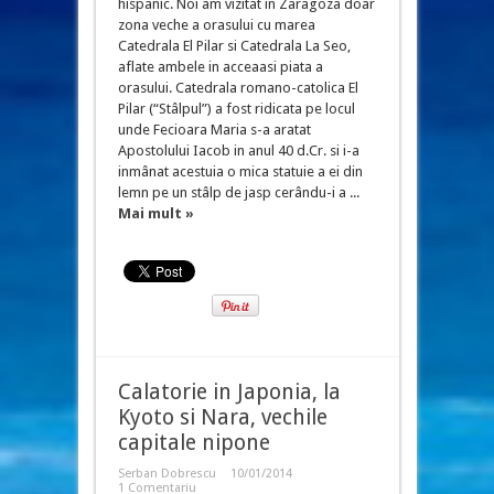
hispanic. Noi am vizitat in Zaragoza doar
zona veche a orasului cu marea
Catedrala El Pilar si Catedrala La Seo,
aflate ambele in acceaasi piata a
orasului. Catedrala romano-catolica El
Pilar (“Stâlpul”) a fost ridicata pe locul
unde Fecioara Maria s-a aratat
Apostolului Iacob in anul 40 d.Cr. si i-a
inmânat acestuia o mica statuie a ei din
lemn pe un stâlp de jasp cerându-i a ...
Mai mult »
Calatorie in Japonia, la
Kyoto si Nara, vechile
capitale nipone
Serban Dobrescu
10/01/2014
1 Comentariu